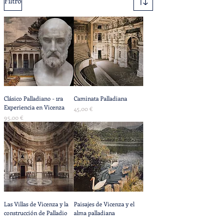
Filtro
Clásico Palladiano - 1ra
Caminata Palladiana
Experiencia en Vicenza
Precio
45,00 €
Precio
95,00 €
Las Villas de Vicenza y la
Paisajes de Vicenza y el
construcción de Palladio
alma palladiana