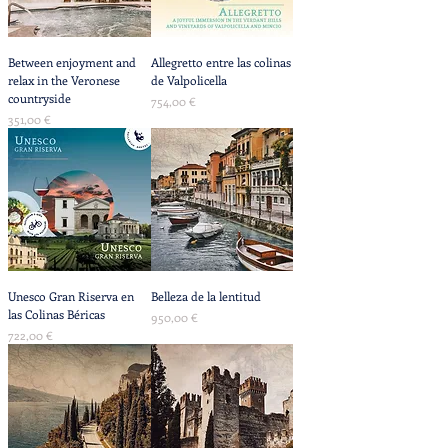
Between enjoyment and
Allegretto entre las colinas
relax in the Veronese
de Valpolicella
countryside
Precio
754,00 €
Precio
351,00 €
Unesco Gran Riserva en
Belleza de la lentitud
las Colinas Béricas
Precio
950,00 €
Precio
722,00 €