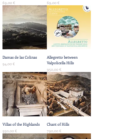
Precio
Precio
69,00 €
69,00 €
Damas de las Colinas
Allegretto between
Valpolicella Hills
Precio
94,00 €
Precio
950,00 €
Villas of the Highlands
Chant of Hills
Precio
Precio
930,00 €
790,00 €