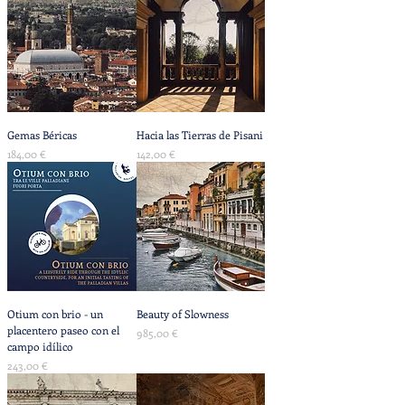
Gemas Béricas
Hacia las Tierras de Pisani
Precio
Precio
184,00 €
142,00 €
Otium con brio - un
Beauty of Slowness
placentero paseo con el
Precio
985,00 €
campo idílico
Precio
243,00 €