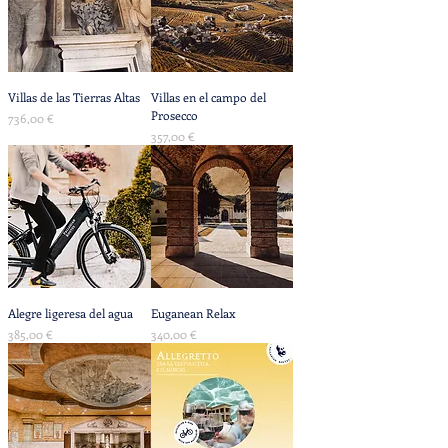
Villas de las Tierras Altas
Villas en el campo del
Prosecco
Precio
736,00 €
Precio
357,00 €
Alegre ligeresa del agua
Euganean Relax
Precio
Precio
385,00 €
340,00 €