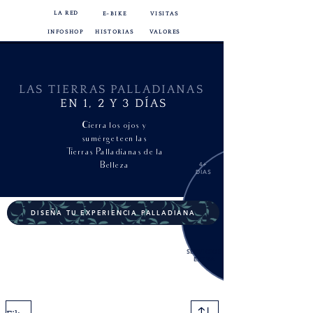
LA RED
E-BIKE
VISITAS
INFOSHOP
HISTORIAS
VALORES
LAS TIERRAS PALLADIANAS
EN 1, 2 Y 3 DÍAS
Cierra los ojos y
sumérgeteen las
Tierras Palladianas de la
Belleza
4+
DIAS
DISEÑA TU EXPERIENCIA PALLADIANA
SERVICIOS
EXTRA