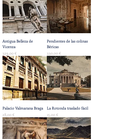
Antigua Belleza de
Pendientes de las colinas
Vicenza
Béricas
Precio
Precio
329,00 €
330,00 €
Palacio Valmarana Braga
La Rotonda traslado fácil
Precio
Precio
28,00 €
15,00 €