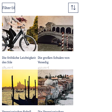
(1)
Filter
Die fröhliche Leichtigkeit
Die großen Schulen von
des Sile
Venedig
Preis
Preis
385,00 €
450,00 €
Venezianischer Rebell
Die Venezianischen