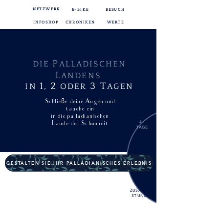
NETZWERK
E-BIKE
BESUCH
INFOSHOP
CHRONIKEN
WERTE
P
DIE
ALLADISCHEN
L
ANDENS
1,
2
3
T
IN
ODER
AGEN
ß
Schlie
e deine Augen und
tauche ein
in die palladianischen
4+
Lande der Sch
ö
nheit
TAGE
GESTALTEN SIE IHR PALLADIANISCHES ERLEBNIS
ZUSATZLEI-
STUNGEN