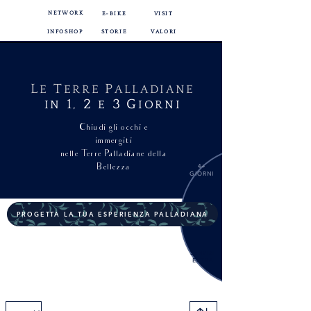
NETWORK
E-BIKE
VISIT
INFOSHOP
STORIE
VALORI
L
T
P
E
ERRE
ALLADIANE
1
2
3
G
IN
,
E
IORNI
Chiudi gli occhi e
immergiti
n
elle Terre Palladiane della
Bellezza
4+
GIORNI
PROGETTA LA TUA ESPERIENZA PALLADIANA
SERVIZI
EXTRA