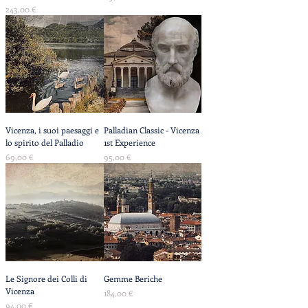
Prezzo
243,00 €
Vicenza, i suoi paesaggi e
Palladian Classic - Vicenza
lo spirito del Palladio
1st Experience
Prezzo
Prezzo
69,00 €
95,00 €
Le Signore dei Colli di
Gemme Beriche
Vicenza
Prezzo
184,00 €
Prezzo
94,00 €