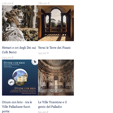
Prezzo
Prezzo
736,00 €
780,00 €
Nettari e ori degli Dei sui
Verso le Terre dei Pisani
Colli Berici
Prezzo
142,00 €
Prezzo
295,00 €
Otium con brio - tra le
Le Ville Vicentine e il
Ville Palladiane fuori
genio del Palladio
porta
Prezzo
69,00 €