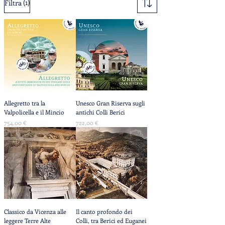
(1)
Filtra
Allegretto tra la
Unesco Gran Riserva sugli
Valpolicella e il Mincio
antichi Colli Berici
Prezzo
Prezzo
754,00 €
722,00 €
Classico da Vicenza alle
Il canto profondo dei
leggere Terre Alte
Colli, tra Berici ed Euganei