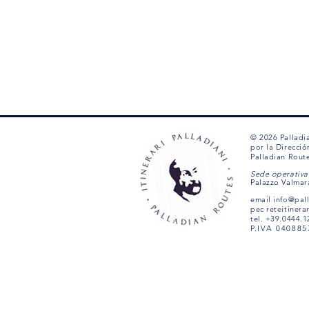
© 2026 Palladi
por la Direcció
Palladian Rout
Sede operativa 
Palazzo Valmar
email
info@pal
pec
reteitinera
tel. +39.0444.
P.IVA 04088