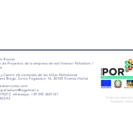
an Routes
n de Proyectos de la empresa de red Itinerari Palladiani /
es
y Centro de visitantes de las Villas Palladianas
ana Braga. Corso Fogazzaro 16, 36100 Vicenza (Italia)
ladianroutes.com
ripalladiani@legalmail.it
1270212 whatsapp. +39.392.3601161
Todos los derecho
530243
Cualquier utiliz