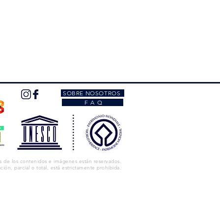
SOBRE NOSOTROS
F A Q
s de los contenidos e imágenes están reservados.
ación, parcial o total, está estrictamente prohibida.