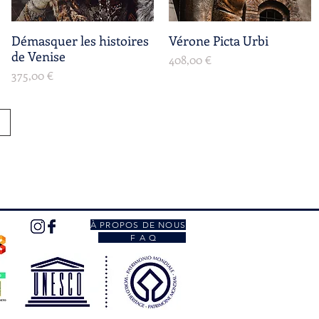
Démasquer les histoires
Aperçu rapide
Vérone Picta Urbi
Aperçu rapide
de Venise
Prix
408,00 €
Prix
375,00 €
À PROPOS DE NOUS
F A Q