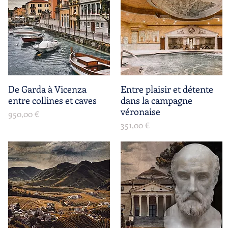
De Garda à Vicenza
Aperçu rapide
Entre plaisir et détente
Aperçu rapide
entre collines et caves
dans la campagne
véronaise
Prix
950,00 €
Prix
351,00 €