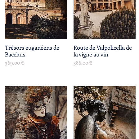
Trésors euganéens de
Aperçu rapide
Route de Valpolicella de
Aperçu rapide
Bacchus
la vigne au vin
Prix
Prix
369,00 €
386,00 €