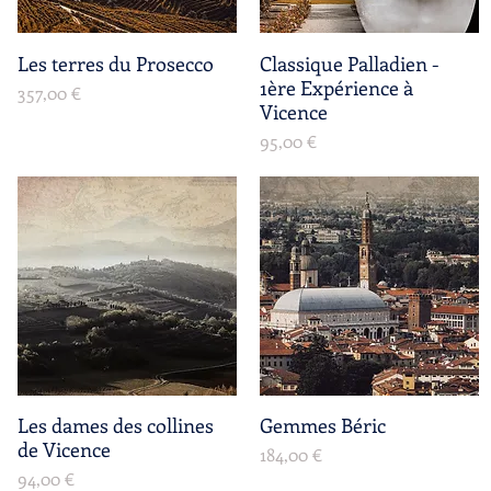
Les terres du Prosecco
Aperçu rapide
Classique Palladien -
Aperçu rapide
1ère Expérience à
Prix
357,00 €
Vicence
Prix
95,00 €
Les dames des collines
Aperçu rapide
Gemmes Béric
Aperçu rapide
de Vicence
Prix
184,00 €
Prix
94,00 €