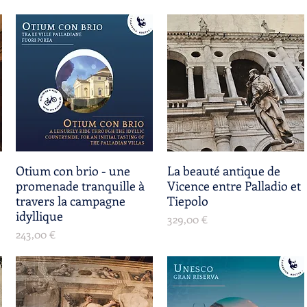
Otium con brio - une
Aperçu rapide
La beauté antique de
Aperçu rapide
promenade tranquille à
Vicence entre Palladio et
travers la campagne
Tiepolo
idyllique
Prix
329,00 €
Prix
243,00 €