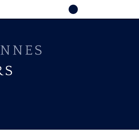
ENNES
RS