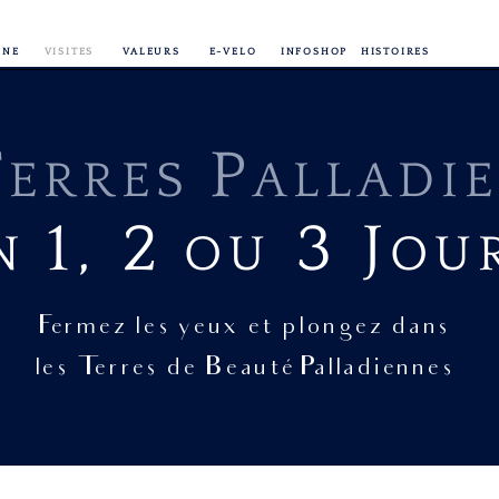
INE
VISITES
VALEURS
E-VELO
INFOSHOP
HISTOIRES
T
P
ERRES
ALLADI
1,
2
3
J
N
OU
OU
Fermez les yeux et plongez dans
les Terres de Beauté Palladiennes