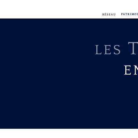
PATRIMO
RÉSEAU
LES
E