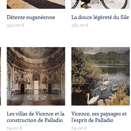
Détente euganéenne
Aperçu rapide
La douce légèreté du Sile
Aperçu rapide
Prix
Prix
340,00 €
385,00 €
Les villas de Vicence et la
Aperçu rapide
Vicence, ses paysages et
Aperçu rapide
construction de Palladio
l'esprit de Palladio
Prix
Prix
69,00 €
69,00 €