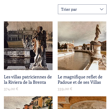
Trier par
Les villas patriciennes de
Aperçu rapide
Le magnifique reflet de
Aperçu rapide
la Riviera de la Brenta
Padoue et de ses Villas
Prix
Prix
374,00 €
339,00 €