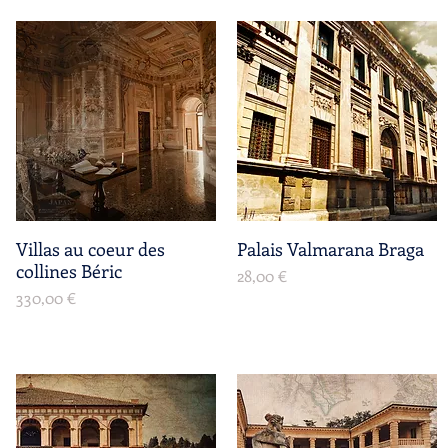
Villas au coeur des
Aperçu rapide
Palais Valmarana Braga
Aperçu rapide
collines Béric
Prix
28,00 €
Prix
330,00 €