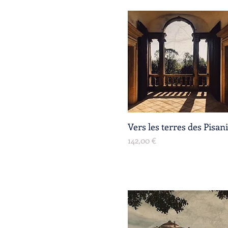
Vers les terres des Pisani
Aperçu rapide
Prix
142,00 €