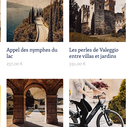
Appel des nymphes du
Aperçu rapide
Les perles de Valeggio
Aperçu rapide
lac
entre villas et jardins
Prix
Prix
237,00 €
391,00 €