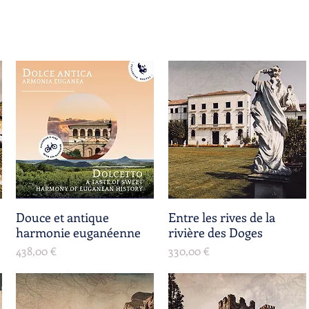
Douce et antique
Aperçu rapide
Entre les rives de la
Aperçu rapide
harmonie euganéenne
rivière des Doges
Prix
Prix
438,00 €
330,00 €