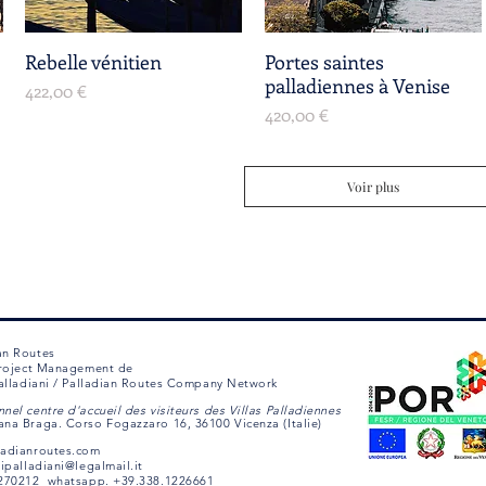
Rebelle vénitien
Aperçu rapide
Portes saintes
Aperçu rapide
palladiennes à Venise
Prix
422,00 €
Prix
420,00 €
Voir plus
an Routes
 Project Management de
 Palladiani / Palladian Routes Company Network
nel centre d'accueil des visiteurs des Villas Palladiennes
ana Braga. Corso Fogazzaro 16, 36100 Vicenza (Italie)
ladianroutes.com
ripalladiani@legalmail.it
1270212 whatsapp. +39.338.1226661