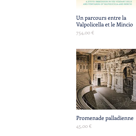
Un parcours entre la
Aperçu rapide
Valpolicella et le Mincio
Prix
754,00 €
Promenade palladienne
Aperçu rapide
Prix
45,00 €