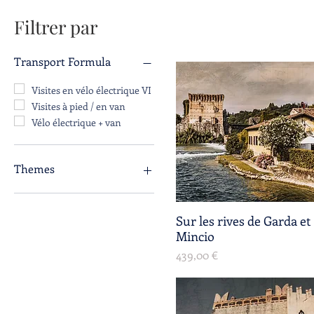
Filtrer par
Transport Formula
Visites en vélo électrique VI
Visites à pied / en van
Vélo électrique + van
Themes
Eaux relaxantes
Rouge et Blanc
Sur les rives de Garda et
Aperçu rapide
Mincio
Prix
439,00 €