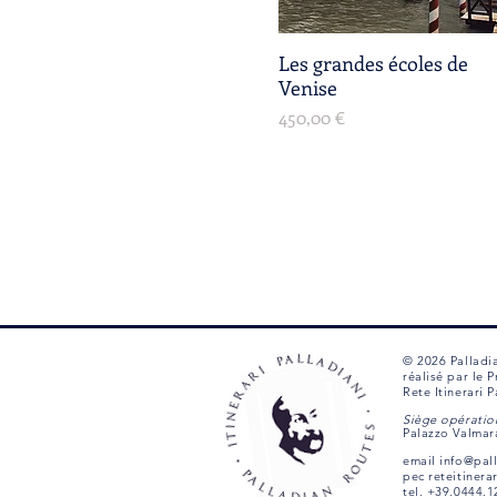
Les grandes écoles de
Aperçu rapide
Venise
Prix
450,00 €
© 2026 Palladi
réalisé par le
Rete Itinerari
Siège opération
Palazzo Valmar
email
info@pal
pec
reteitinera
tel. +39.0444.