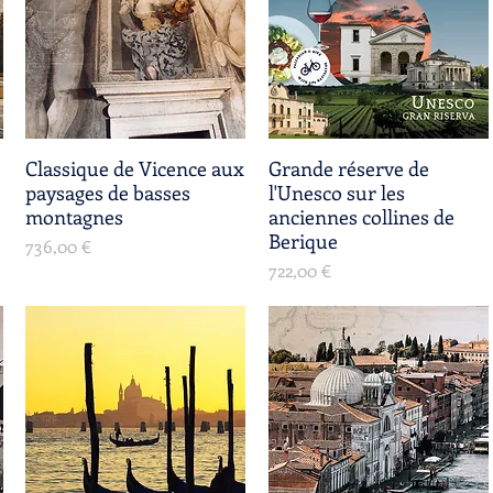
Classique de Vicence aux
Aperçu rapide
Grande réserve de
Aperçu rapide
paysages de basses
l'Unesco sur les
montagnes
anciennes collines de
Berique
Prix
736,00 €
Prix
722,00 €