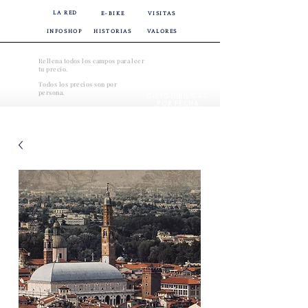
LA RED
E-BIKE
VISITAS
INFOSHOP
HISTORIAS
VALORES
Rellena todos los campos para leer
tu precio.
Todos los precios son por
CONSULTAR
persona.
DISPONIBILIDAD
POR FECHA