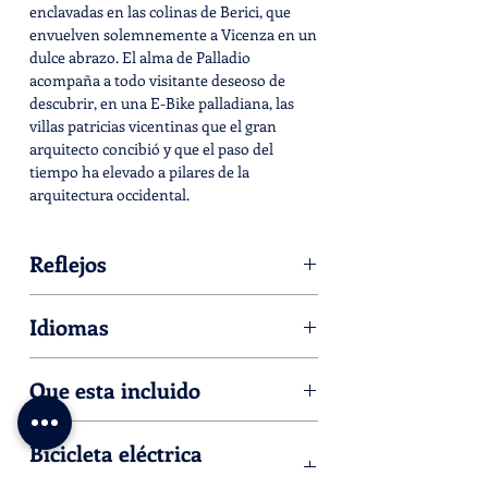
enclavadas en las
colinas de Berici,
que
envuelven solemnemente a Vicenza en un
dulce abrazo. El alma de Palladio
acompaña a todo visitante deseoso de
descubrir, en una E-Bike palladiana, las
villas patricias vicentinas que el gran
arquitecto concibió y que el paso del
tiempo ha elevado a pilares de la
arquitectura occidental.
LLÁMENOS AL +39 0444 1270212 PARA
Reflejos
RECIBIR EL CUPÓN DE DESCUENTO
ASOCIADO A ESTE TOUR
Peregrinación por las
Colinas Béricas
Idiomas
que abrazan la ciudad, narrada por el
Para COMPROBAR LA DISPONIBILIDAD
espíritu de Palladio, en una
E-Bike
de este tour para un día específico, por
Inglés
palladiana
con navegador GPS
favor pregunte en el chat abajo 7/7 de 9
Que esta incluido
Italiano
Entrada a
Villa Valmarana Ai Nani
y
AM a 6 PM CET/CEST .
degustación visual de su magnificencia
Estaremos encantados de comprobar la
Palladian E-Bike disponible todo el día
Acceso a
Villa La Rotonda
y vista de las
disponibilidad y confirmarlo
Bicicleta eléctrica
con navegador GPS e itinerarios
maravillas de la casa y su encantador
inmediatamente, enviándole un correo
Palladiana
preestablecidos