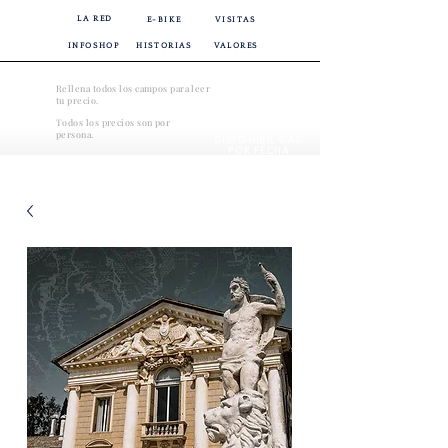
LA RED
E-BIKE
VISITAS
INFOSHOP
HISTORIAS
VALORES
Rellena todos los campos para leer
tu precio.
Todos los precios son por
CONSULTAR
persona.
DISPONIBILIDAD
POR FECHA