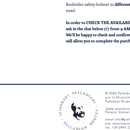
Rockrider safety helmet in
different
need.
In order to CHECK THE AVAILABILITY
ask in the chat below 7/7 from 9 A
We'll be happy to check and confirm
will allow you to complete the purc
© 2026 Palladi
por la Direcció
Palladian Rout
Sede operativa 
Palazzo Valmar
email
info@pal
pec
reteitinera
tel. +39.0444.