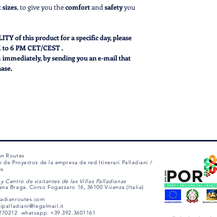
 sizes
, to give you the
comfort
and
safety
you
 of this product for a specific day, please
M to 6 PM CET/CEST .
 immediately, by sending you an e-mail that
hase.
an Routes
n de Proyectos de la empresa de red Itinerari Palladiani /
es
y Centro de visitantes de las Villas Palladianas
ana Braga. Corso Fogazzaro 16, 36100 Vicenza (Italia)
ladianroutes.com
ripalladiani@legalmail.it
1270212 whatsapp. +39.392.3601161