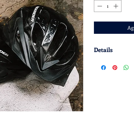
Agr
Details
Sizes:
Girl: 48/53 cm
Child: 52/56 cm
Adult M: 54/58 cm
Adult L: 58/62 cm