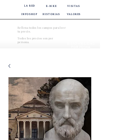
LA RED
E-BIKE
VISITAS
INFOSHOP
HISTORIAS
VALORES
Rellena todos los campos para leer
tu precio.
Todos los precios son por
CONSULTAR
persona.
DISPONIBILIDAD
POR FECHA