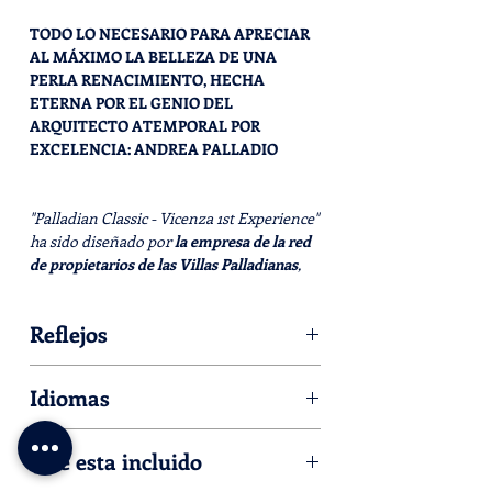
TODO LO NECESARIO PARA APRECIAR
AL MÁXIMO LA BELLEZA DE UNA
PERLA RENACIMIENTO, HECHA
ETERNA POR EL GENIO DEL
ARQUITECTO ATEMPORAL POR
EXCELENCIA: ANDREA PALLADIO
"Palladian Classic - Vicenza 1st Experience"
ha sido diseñado por
la empresa de la red
de propietarios de las Villas Palladianas
,
reflejando nuestra idea de turismo
patrimonial: incluso cuando viajamos,
Reflejos
amamos la libertad y, al mismo tiempo,
necesitamos herramientas para apreciar al
Una introducción a pie a nuestro
máximo el nuevo lugar que descubrimos.
Idiomas
Patrimonio Palladiano de la Unesco con
Además, con la enorme oferta de
el director de la red de Villas
información disponible, siempre
Inglés
Palladianas
, a través de la historia del
priorizamos la calidad sobre la cantidad,
Que esta incluido
Italiano
contexto que generó la obra de Palladio
junto con una oportunidad de
y su importancia fundamental en la