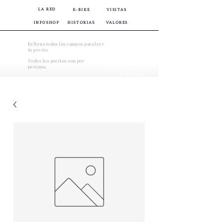
LA RED
E-BIKE
VISITAS
INFOSHOP
HISTORIAS
VALORES
Rellena todos los campos para leer
tu precio.
Todos los precios son por
CONSULTAR
persona.
DISPONIBILIDAD
POR FECHA