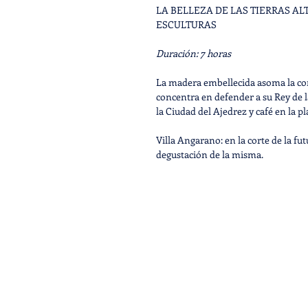
LA BELLEZA DE LAS TIERRAS ALT
ESCULTURAS
Duración:
7 horas
La madera embellecida asoma la cor
concentra en defender a su Rey de la
la Ciudad del Ajedrez y café en la pl
Villa Angarano:
en la corte de la fut
degustación de la misma.
A un lado la montaña sagrada, al otr
de
Bassano
, entre los paisajes de lo
La eternidad de la belleza pura entr
gipsoteca de
Possagno
. Visita al
mu
El elegante pueblo de
Asolo
parece 
horizontes que donará a quien los 
ciudad.
Traslado
de vuelta a
Vicenza, Veneci