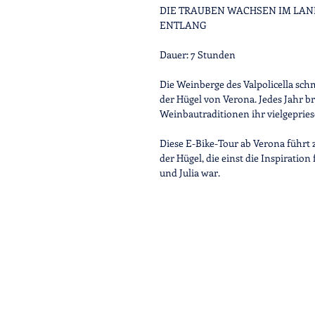
DIE TRAUBEN WACHSEN IM LAN
ENTLANG
Dauer:
7 Stunden
Die
Weinberge
des Valpolicella sc
der Hügel von Verona. Jedes Jahr 
Weinbautraditionen ihr vielgepries
Diese E-Bike-Tour ab Verona führt
der Hügel, die einst die Inspirati
und Julia war.
Ausgehend vom Stadtzentrum vo
dem
Schutzfluss
der majestätischen
entlang erzählen die Natur und die
zwischen charmanten Dörfern und
Weinberge von Amarone.
Im Herzen des Viertels Valpolicella
die Tradition an, während die enth