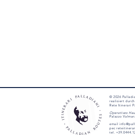
Verkostung
leiten. Die feinen Not
begleiteten unsere Verkostung.
Am Nachmittag radeln Sie durch di
milden Klimas ist die Landschaft 
signalisiert der Wehrturm der alt
wo zwischen den eleganten Paläste
entspannten Spaziergang ist.
Rufen Sie uns an unter +39 0444 
CUUPONS, der mit DIESER TOUR v
Um die VERFÜGBARKEIT dieser Tour
fragen Sie bitte im untenstehenden 
MESZ Gerne prüfen und bestätigen
E-Mail schicken, mit der Sie den K
© 2026 Palladi
realisiert dur
Rete Itinerari 
Operatives Hau
Palazzo Valmar
email
info@pal
pec
reteitinera
tel. +39.0444.