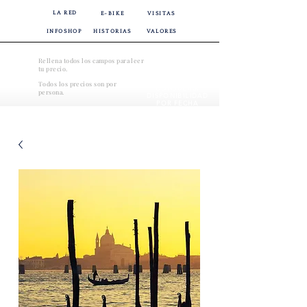
LA RED
E-BIKE
VISITAS
INFOSHOP
HISTORIAS
VALORES
Rellena todos los campos para leer
tu precio.
Todos los precios son por
CONSULTAR
persona.
DISPONIBILIDAD
POR FECHA