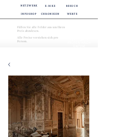
NETZWERK
E-BIKE
BESUCH
INFOSHOP
CHRONIKEN
WERTE
Füllen Sie alle Felder aus um Ihren
Preis abzulesen.
Alle Preise verstehen sich pro
VERFÜGBAR
Person.
PRÜFEN NACH
DATUM