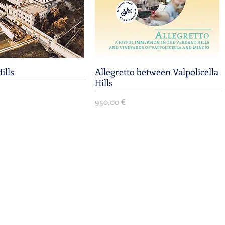
ills
Vista rápida
Allegretto between Valpolicella
Vista rápida
Hills
Precio
950,00 €