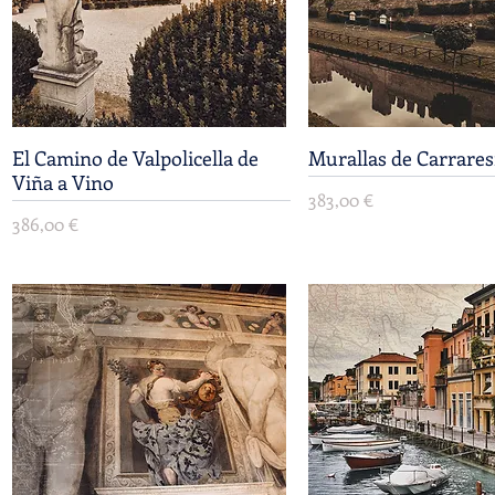
El Camino de Valpolicella de
Vista rápida
Murallas de Carrares
Vista rápida
Viña a Vino
Precio
383,00 €
Precio
386,00 €