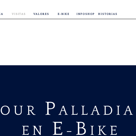
IA
VISITAS
VALORES
E-BIKE
INFOSHOP
HISTORIAS
P
OUR
ALLADI
E
B
EN
-
IKE