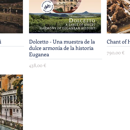
i
Dolcetto - Una muestra de la
Vista rápida
Chant of H
dulce armonía de la historia
Precio
790,00 €
Euganea
Precio
438,00 €