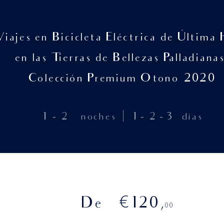
Viajes en Bicicleta Eléctrica de Última
en las Tierras de Bellezas Palladianas
Colección Premium Otono 2020
|
1
-
2
noches
1
-
2
-
3
días
€
De
120
,
00