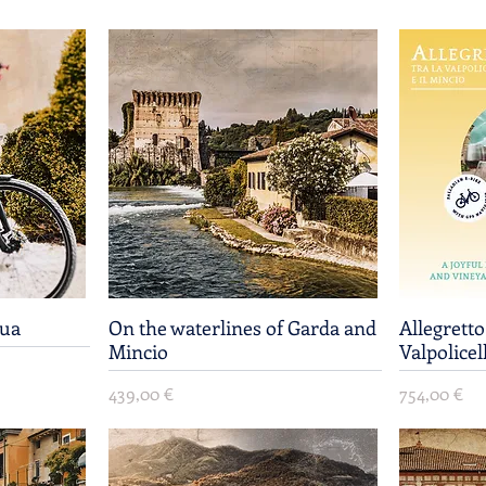
gua
On the waterlines of Garda and
Vista rápida
Allegretto
Mincio
Valpolicel
Precio
Precio
439,00 €
754,00 €