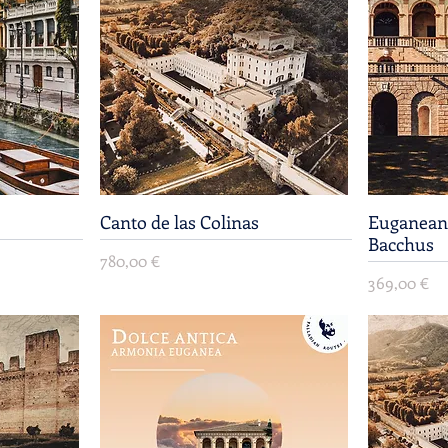
Canto de las Colinas
Vista rápida
Euganean 
Bacchus
Precio
780,00 €
Precio
369,00 €