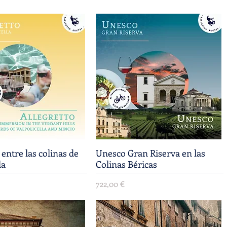
 entre las colinas de
Vista rápida
Unesco Gran Riserva en las
Vista rápida
la
Colinas Béricas
Precio
722,00 €