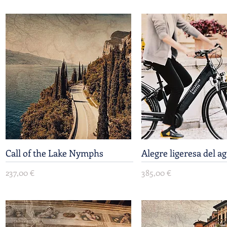
Call of the Lake Nymphs
Vista rápida
Alegre ligeresa del a
Vista rápida
Precio
Precio
237,00 €
385,00 €