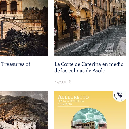
Treasures of
Vista rápida
La Corte de Caterina en medio
Vista rápida
de las colinas de Asolo
Precio
447,00 €