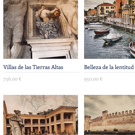
Villas de las Tierras Altas
Vista rápida
Belleza de la lentitud
Vista rápida
Precio
Precio
736,00 €
950,00 €