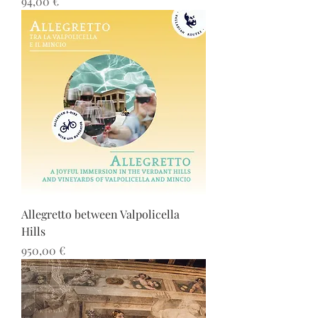
Precio
94,00 €
Allegretto between Valpolicella
Hills
Precio
950,00 €