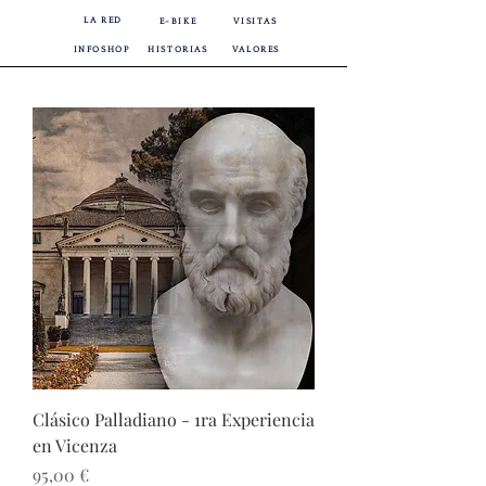
LA RED
E-BIKE
VISITAS
INFOSHOP
HISTORIAS
VALORES
Clásico Palladiano - 1ra Experiencia
en Vicenza
Precio
95,00 €