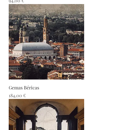
Precio
94,00 €
Gemas Béricas
Precio
184,00 €