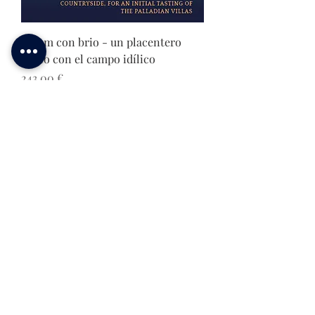
Otium con brio - un placentero
paseo con el campo idílico
Precio
243,00 €
Antigua Belleza de Vicenza
Precio
329,00 €