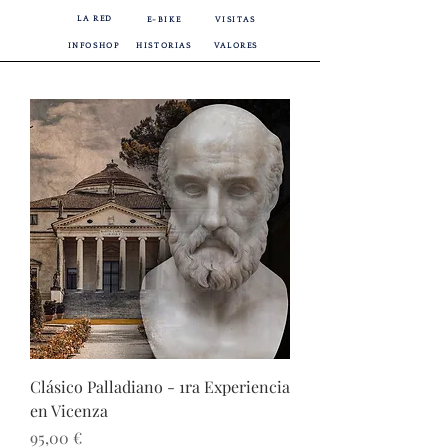
LA RED
E-BIKE
VISITAS
INFOSHOP
HISTORIAS
VALORES
Clásico Palladiano - 1ra Experiencia
en Vicenza
Precio
95,00 €