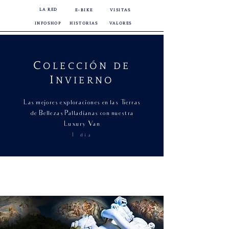
LA RED
E-BIKE
VISITAS
INFOSHOP
HISTORIAS
VALORES
C
OLECCIÓN DE
I
NVIERNO
Las mejores exploraciones en las Tierras
de Bellezas Palladianas con nuestra
Luxury Van
1 día